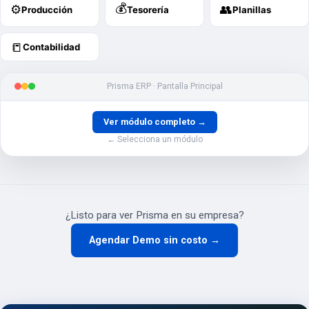
💰
⚙️
👥
Producción
Tesorería
Planillas
📒
Contabilidad
Prisma ERP · Pantalla Principal
Ver módulo completo →
← Selecciona un módulo
¿Listo para ver Prisma en su empresa?
Agendar Demo sin costo →