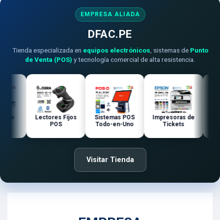
EMPRESA ALIADA
DFAC.PE
Tienda especializada en
equipos electrónicos
, sistemas de
Punto
de Venta (POS)
y tecnología comercial de alta resistencia.
de
Lectores Fijos
Sistemas POS
Impresoras de
La
POS
Todo-en-Uno
Tickets
Come
Visitar Tienda