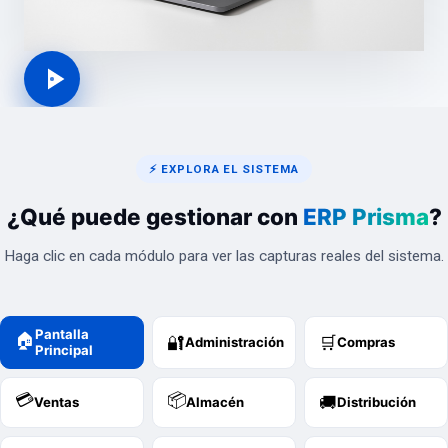
⚡ EXPLORA EL SISTEMA
¿Qué puede gestionar con
ERP Prisma
?
Haga clic en cada módulo para ver las capturas reales del sistema.
Pantalla
🏠
🔐
🛒
Administración
Compras
Principal
💳
📦
🚚
Ventas
Almacén
Distribución